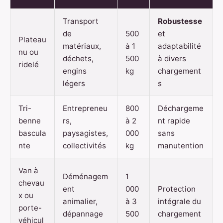
Transport
Robustesse
de
500
et
Plateau
matériaux,
à 1
adaptabilité
nu ou
déchets,
500
à divers
ridelé
engins
kg
chargement
légers
s
Tri-
Entrepreneu
800
Déchargeme
benne
rs,
à 2
nt rapide
bascula
paysagistes,
000
sans
nte
collectivités
kg
manutention
Van à
Déménagem
1
chevau
ent
000
Protection
x ou
animalier,
à 3
intégrale du
porte-
dépannage
500
chargement
véhicul