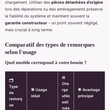
chargement. Utiliser des
pièces détachées d’origine
lors des réparations ou des aménagements préserve
la fiabilité du système et maintient souvent la
garantie constructeur
- un point souvent négligé,
mais crucial à long terme.
Comparatif des types de remorques
selon l'usage
Quel modèle correspond à votre besoin ?
⚖️
🗂️
Cha
Type
🎯 Usage
rge
🌟 Avantage
de
idéal
utile
principal
remorq
esti
ue
mée