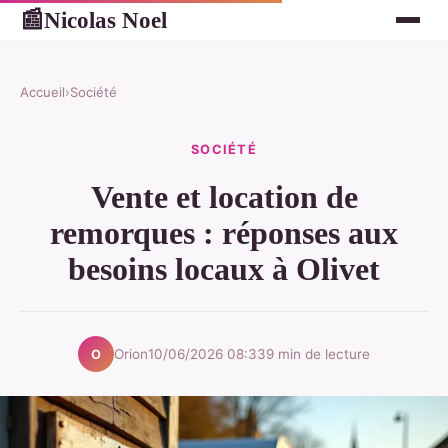
Nicolas Noel
📰
Accueil
›
Société
SOCIÉTÉ
Vente et location de
remorques : réponses aux
besoins locaux à Olivet
Orion
10/06/2026 08:33
9 min de lecture
O