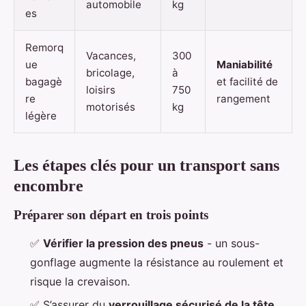
automobile
kg
es
Remorq
Vacances,
300
ue
Maniabilité
bricolage,
à
bagagè
et facilité de
loisirs
750
re
rangement
motorisés
kg
légère
Les étapes clés pour un transport sans
encombre
Préparer son départ en trois points
✅
Vérifier la pression des pneus
- un sous-
gonflage augmente la résistance au roulement et
risque la crevaison.
✅ S’assurer du
verrouillage sécurisé de la tête