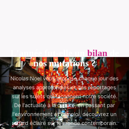
L'année fut-elle un
bilan
de
nos mutations ?
Nicolas Noel vous propose chaque jour des
analyses approfondies et des reportages
sur les sujets qui façonnent notre société.
De l'actualité à la culture, en passant par
l'environnement et l'emploi, découvrez un
regard éclairé sur le monde contemporain.